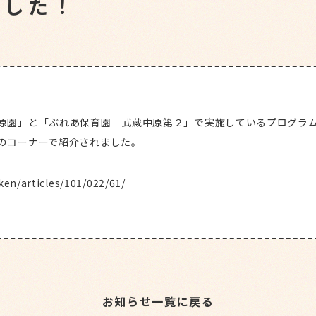
ました！
ぶ
れ
武
蔵
原園」と「ぶれあ保育園 武蔵中原第２」で実施しているプログラム
のコーナーで紹介されました。
武蔵中
園を知
ken/articles/101/022/61/
利用案
先生の
お知ら
園日記
お知らせ一覧に戻る
入園を