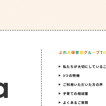
採用情報
お問い合
ぶ
れ
あ
保
育
園
グ
ル
ー
プ
T
私たちが大切にしている
3つの特徴
ご利用いただいた方の声
子育ての相談室
よくあるご質問