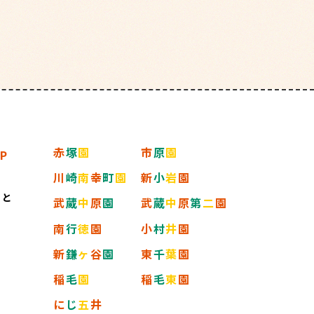
わせ
赤
塚
園
市
原
園
O
P
川
崎
南
幸
町
園
新
小
岩
園
こと
武
蔵
中
原
園
武
蔵
中
原
第
二
園
南
行
徳
園
小
村
井
園
新
鎌
ヶ
谷
園
東
千
葉
園
稲
毛
園
稲
毛
東
園
に
じ
五
井