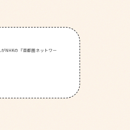
あ
保
育
園
グ
ル
ー
プ
中
原
第
二
園
がNHKの『首都圏ネットワー
原第二園TOP
る
内
紹介
せ
希望する方へ